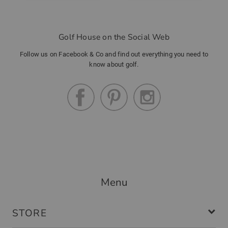
Die Hose ist leicht und hat für mich
einen super Schnitt!
Golf House on the Social Web
Follow us on Facebook & Co and find out everything you need to
know about golf.
hafer
(
04.07.2025
)
Valiente Hose
Die Hose ist angenehm auf der Haut,
passt perfekt.
Menu
STORE
Community Member
(
17.06.2025
)