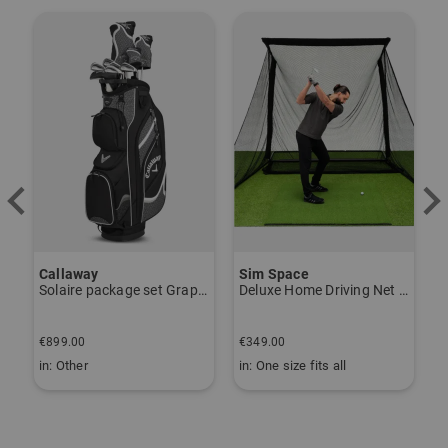
-
Community Member
(
18.04.2026
)
Bewertung
Beste Qualität und sehr angenehm zu
tragen
Callaway
Sim Space
K
Solaire package set Graphite, Ladies
Deluxe Home Driving Net Other
S
Community Member
(
25.09.2025
)
€
€899.00
€349.00
€
in: Other
in: One size fits all
i
7/8 Hose
Sitzt perfekt und sieht super aus -
Top